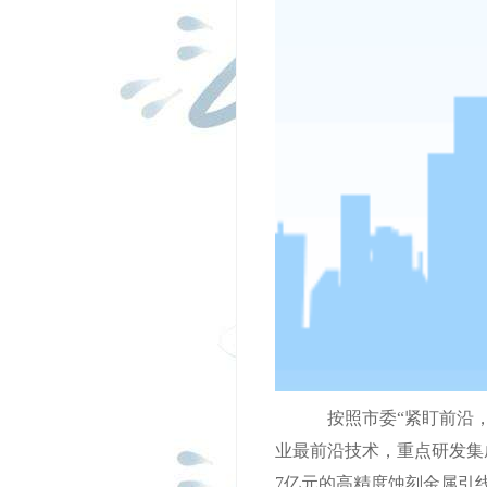
按照市委“紧盯前沿，
业最前沿技术，重点研发集
7亿元的高精度蚀刻金属引