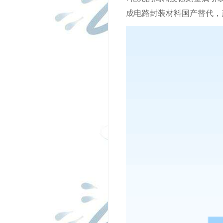
成电路封装材料国产替代，