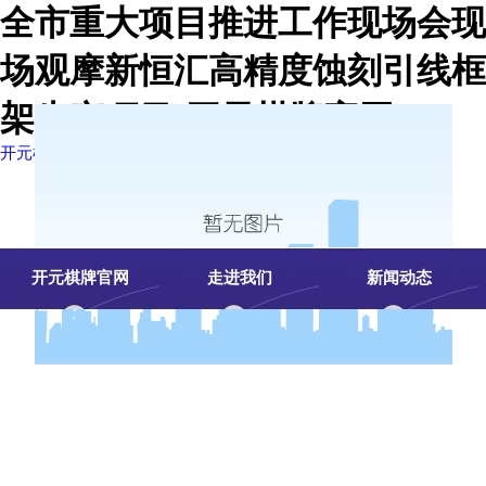
全市重大项目推进工作现场会现
场观摩新恒汇高精度蚀刻引线框
架生产项目-开元棋牌官网
开元棋牌官网
开元棋牌官网
走进我们
新闻动态
开元棋牌官网的简介
开元棋牌官网的文化
董事长致辞
组织架构
公司新闻
行业新闻
视频中心