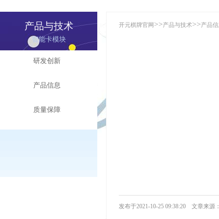
>>
>>
产品与技术
开元棋牌官网
产品与技术
产品信
智能卡模块
研发创新
>
产品信息
>
质量保障
>
发布于2021-10-25 09:38:20 文章来