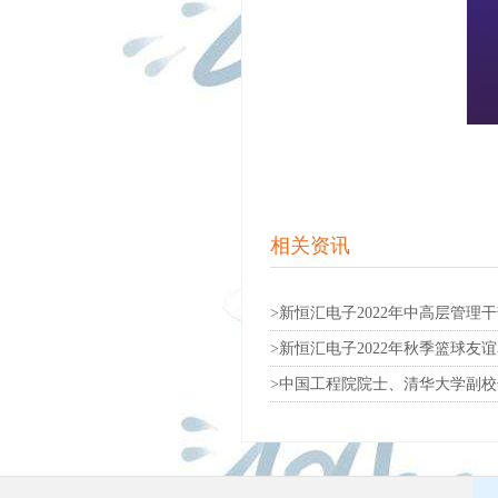
相关资讯
>新恒汇电子2022年中高层管理干部
>新恒汇电子2022年秋季篮球友谊赛 2
>中国工程院院士、清华大学副校长尤