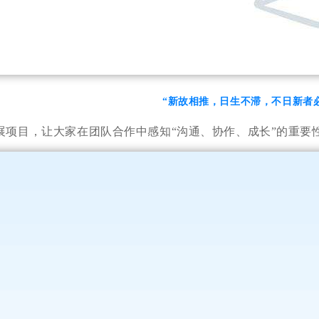
“新故相推，日生不滞，不日新者
展项目，让大家在团队合作中感知“沟通、协作、成长”的重要