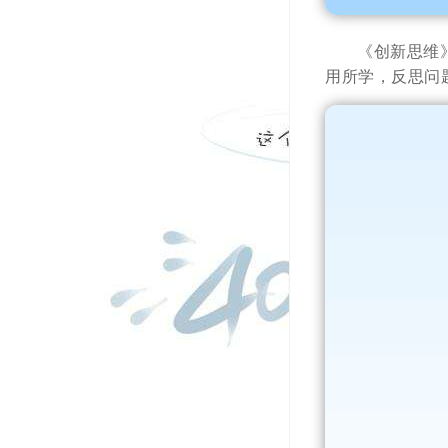
《创新思维
用所学，反思问