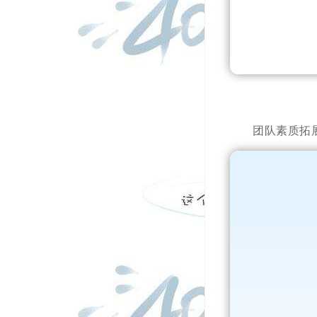
团队素质拓