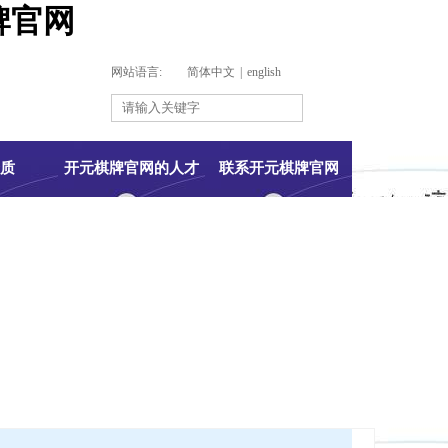
牌官网
网站语言:
简体中文
|
english
质
开元棋牌官网的人才
联系开元棋牌官网
开元棋牌官网的人才
招聘需求
理念
理念