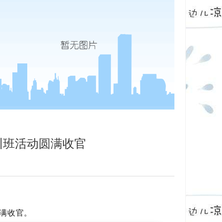
训班活动圆满收官
满收官。