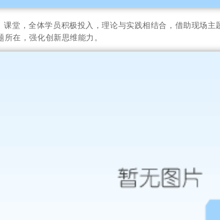
》课堂，全体学员积极投入，理论与实践相结合，借助现场主
题所在，强化创新思维能力。