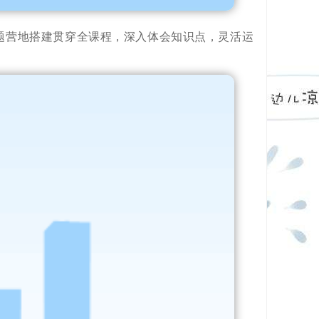
题营地搭建贯穿全课程，深入体会知识点，灵活运