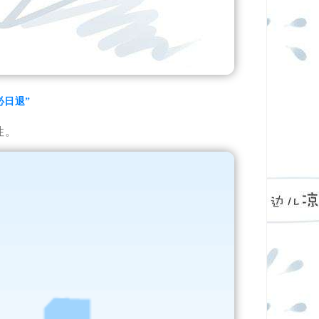
必日退”
性。