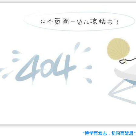
“博学而笃志，切问而近思”